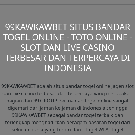
99KAWKAWBET SITUS BANDAR
TOGEL ONLINE - TOTO ONLINE -
SLOT DAN LIVE CASINO
TERBESAR DAN TERPERCAYA DI
INDONESIA
99KAWKAWBET adalah situs bandar togel online ,agen slot
dan live casino terbesar dan terpercaya yang merupakan
bagian dari 99 GROUP Permainan togel online sangat
digemari dari jaman ke jaman di Indonesia sehingga
99KAWKAWBET sebagai bandar togel terbaik dan
terlengkap menghadirkan beragam pasaran togel dari
seluruh dunia yang terdiri dari : Togel WLA, Togel