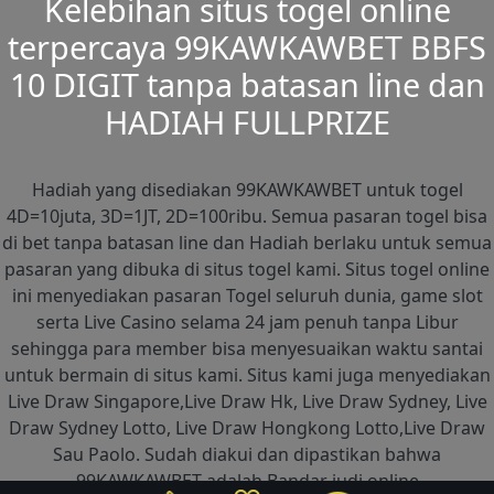
Kelebihan situs togel online
terpercaya 99KAWKAWBET BBFS
10 DIGIT tanpa batasan line dan
HADIAH FULLPRIZE
Hadiah yang disediakan 99KAWKAWBET untuk togel
4D=10juta, 3D=1JT, 2D=100ribu. Semua pasaran togel bisa
di bet tanpa batasan line dan Hadiah berlaku untuk semua
pasaran yang dibuka di situs togel kami. Situs togel online
ini menyediakan pasaran Togel seluruh dunia, game slot
serta Live Casino selama 24 jam penuh tanpa Libur
sehingga para member bisa menyesuaikan waktu santai
untuk bermain di situs kami. Situs kami juga menyediakan
Live Draw Singapore,Live Draw Hk, Live Draw Sydney, Live
Draw Sydney Lotto, Live Draw Hongkong Lotto,Live Draw
Sau Paolo. Sudah diakui dan dipastikan bahwa
99KAWKAWBET adalah Bandar judi online