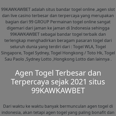
99KAWKAWBET adalah situs bandar togel online ,agen slot
dan live casino terbesar dan terpercaya yang merupakan
bagian dari 99 GROUP Permainan togel online sangat
digemari dari jaman ke jaman di Indonesia sehingga
99KAWKAWBET sebagai bandar togel terbaik dan
terlengkap menghadirkan beragam pasaran togel dari
seluruh dunia yang terdiri dari : Togel WLA, Togel
Singapore, Togel Sydney, Togel Hongkong / Toto Hk, Togel
Sau Paolo ,Sydney Lotto ,Hongkong Lotto dan lainnya .
Agen Togel Terbesar dan
Terpercaya sejak 2021 situs
99KAWKAWBET
Dari waktu ke waktu banyak bermunculan agen togel di
indonesia, akan tetapi agen togel yang paling bonafit dan