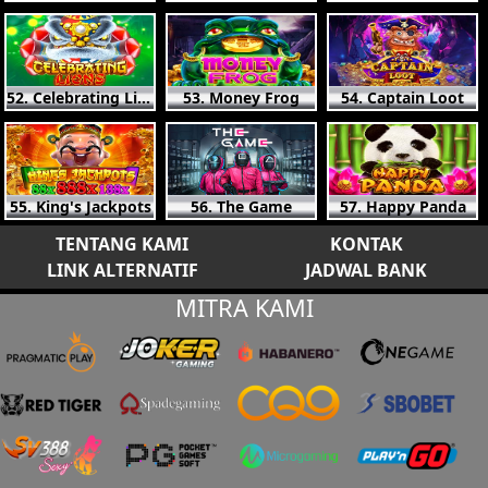
52. Celebrating Lions
53. Money Frog
54. Captain Loot
55. King's Jackpots
56. The Game
57. Happy Panda
TENTANG KAMI
KONTAK
LINK ALTERNATIF
JADWAL BANK
MITRA KAMI